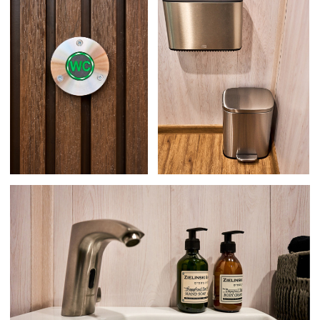
Премиум
В постоянном
средства
доступе имеется
гигиены:
горячая
косметика,
и холодная вода
парфюмерия,
полотенца и т. д.
05
Откачка грязной
и залив чистой
воды, в случае
длительной
аренды