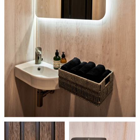
Что входит
в услугу
01
02
Своевременная
Сопровождение
доставка
и технический
и монтаж
надзор в течение
туалетов
всего
на территории
мероприятия
03
04