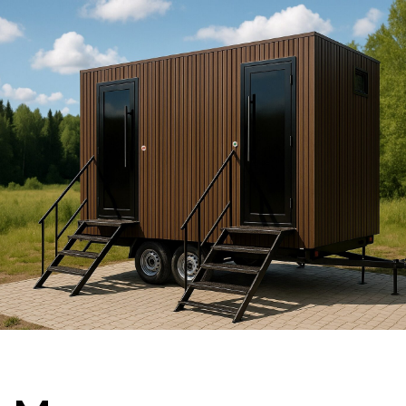
Модульные
туалеты
Лучшее решение
в премиальном
классе