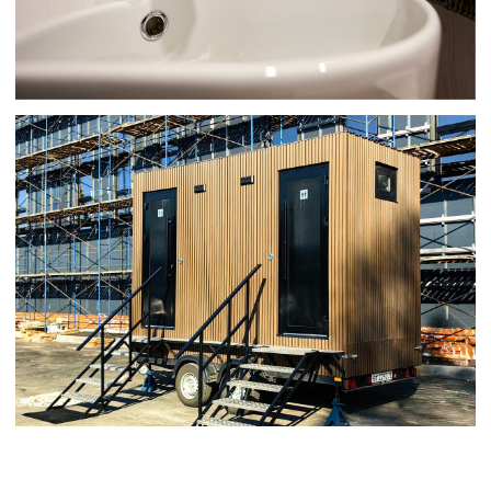
+7 965 624 83 38
badraf_kzn@mail.ru
Политика конфиденциальности
© ИП Хассас И.М., 2025